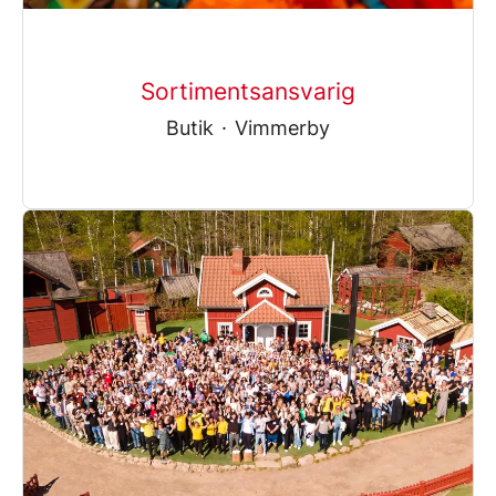
Sortimentsansvarig
Butik
·
Vimmerby